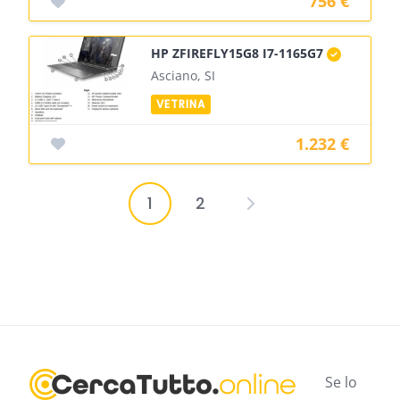
756 €
HP ZFIREFLY15G8 I7-1165G7
Asciano, SI
1.232 €
1
2
Paginazione
degli
articoli
Se lo