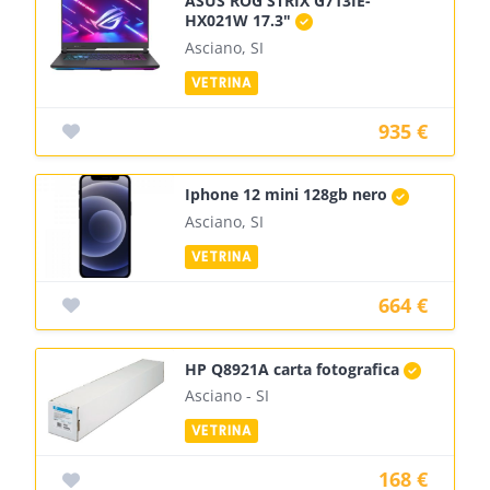
ASUS ROG STRIX G713IE-
HX021W 17.3"
Asciano, SI
935 €
Iphone 12 mini 128gb nero
Asciano, SI
664 €
HP Q8921A carta fotografica
Asciano - SI
168 €