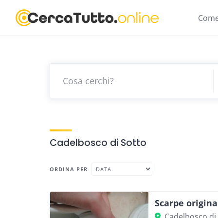
Skip
to
Come
content
Cadelbosco di Sotto
ORDINA PER
Scarpe origin
Cadelbosco di 