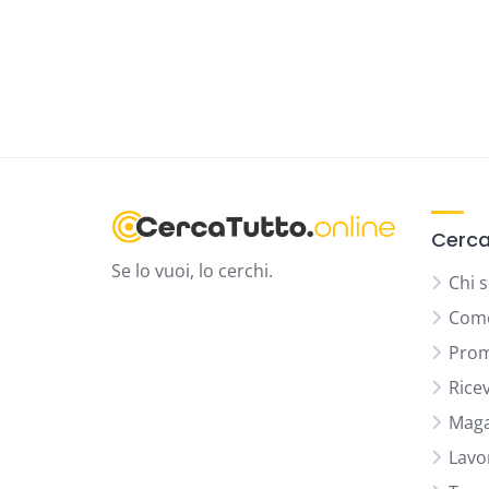
Cerca
Se lo vuoi, lo cerchi.
Chi 
Come
Prom
Rice
Maga
Lavo