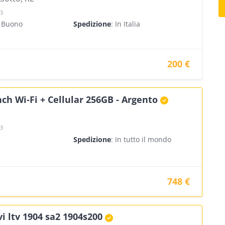
23
- Buono
Spedizione
: In Italia
200 €
inch Wi-Fi + Cellular 256GB - Argento
23
Spedizione
: In tutto il mondo
748 €
vi ltv 1904 sa2 1904s200