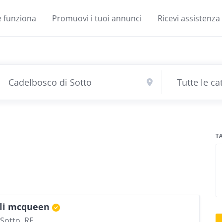
 funziona
Promuovi i tuoi annunci
Ricevi assistenza
T
ali mcqueen
Sotto, RE