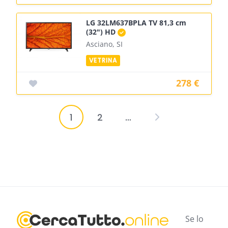
LG 32LM637BPLA TV 81,3 cm
(32") HD
Asciano, SI
278 €
1
2
…
Paginazione
degli
articoli
Se lo