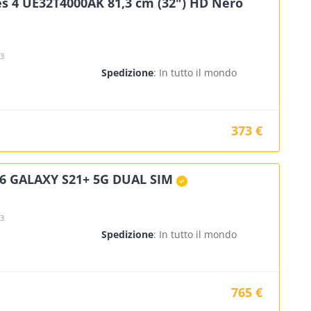
s 4 UE32T4000AK 81,3 cm (32") HD Nero
23
Spedizione
: In tutto il mondo
373 €
 GALAXY S21+ 5G DUAL SIM
23
Spedizione
: In tutto il mondo
765 €