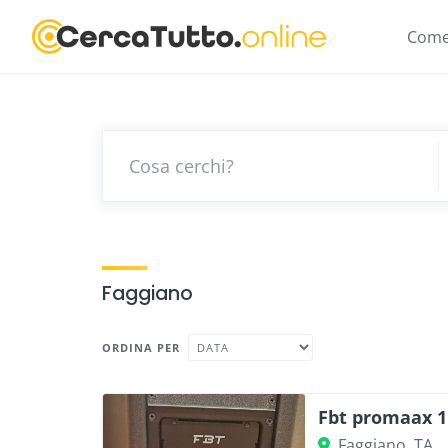
Skip
to
Come
content
Faggiano
ORDINA PER
Fbt promaax 1
Faggiano, TA