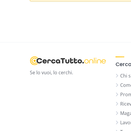
Cerca
Se lo vuoi, lo cerchi.
Chi 
Come
Prom
Rice
Maga
Lavo