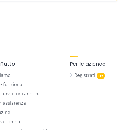
Tutto
Per le aziende
siamo
Registrati
 funziona
uovi i tuoi annunci
vi assistenza
zine
ra con noi