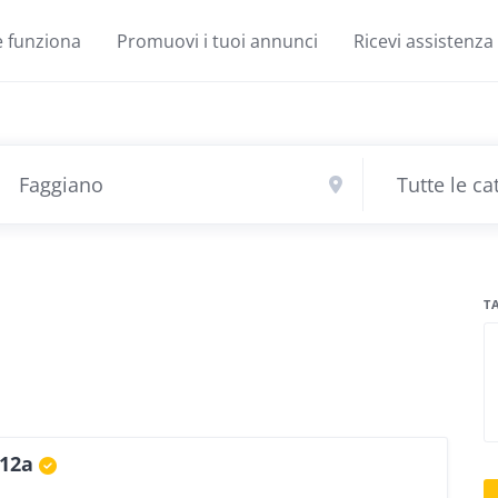
 funziona
Promuovi i tuoi annunci
Ricevi assistenza
T
12a