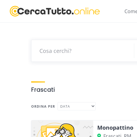
Skip
to
Come
content
Frascati
ORDINA PER
Monopattino
Frascati, RM