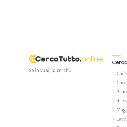
Cerca
Se lo vuoi, lo cerchi.
Chi 
Come
Prom
Rice
Maga
Lavo