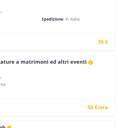
23
Spedizione
: In Italia
35 €
icature a matrimoni ed altri eventi
22
orno
50 €/ora
gb