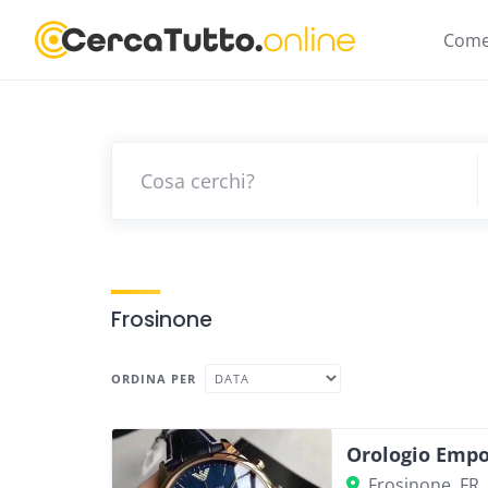
Skip
to
Come
content
Frosinone
ORDINA PER
Orologio Emp
Frosinone, FR