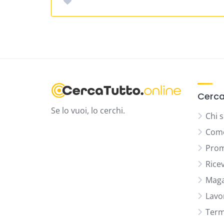
Cerca
Se lo vuoi, lo cerchi.
Chi 
Come
Prom
Rice
Maga
Lavo
Termi