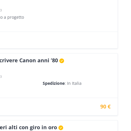
23
to a progetto
crivere Canon anni ’80
23
Spedizione
: In Italia
90 €
eri alti con giro in oro