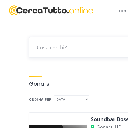
Skip
to
Come
content
Gonars
ORDINA PER
Soundbar Bos
Gonars, UD