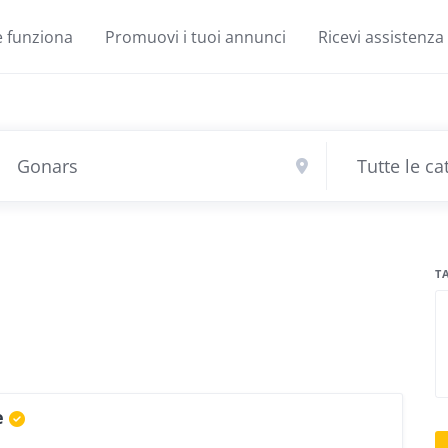
 funziona
Promuovi i tuoi annunci
Ricevi assistenza
T
e