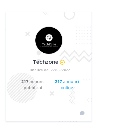
Techzone
Pubblica dal 22/02/2022
217
annunci
217
annunci
pubblicati
online