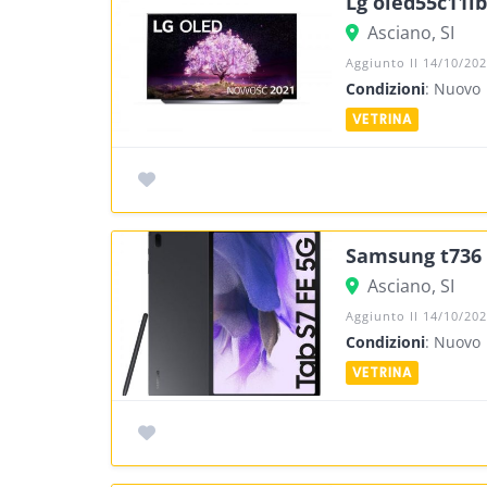
Lg oled55c11lb
Asciano, SI
Aggiunto Il 14/10/20
Condizioni
: Nuovo
Samsung t736 g
Asciano, SI
Aggiunto Il 14/10/20
Condizioni
: Nuovo