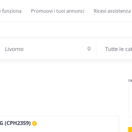
 funziona
Promuovi i tuoi annunci
Ricevi assistenza
T
G (CPH2359)