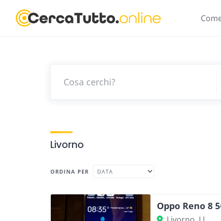
Skip
to
Come
content
Livorno
ORDINA PER
Oppo Reno 8 5
Livorno, LI