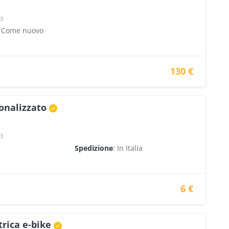
23
- Come nuovo
130 €
onalizzato
23
Spedizione
: In Italia
6 €
trica e-bike