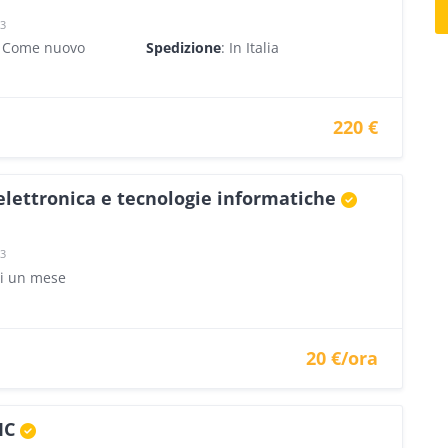
23
- Come nuovo
Spedizione
: In Italia
220 €
 elettronica e tecnologie informatiche
23
di un mese
20 €/ora
MC