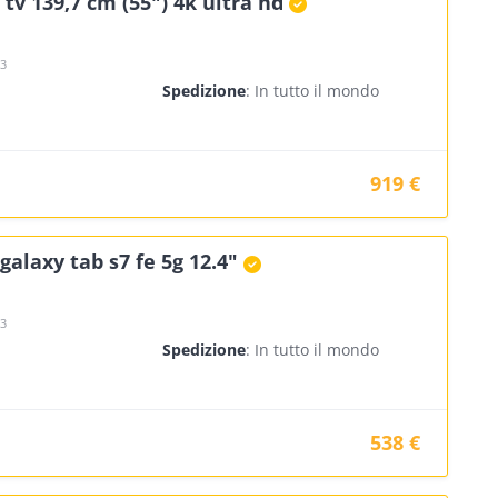
 tv 139,7 cm (55") 4k ultra hd
23
Spedizione
: In tutto il mondo
919 €
alaxy tab s7 fe 5g 12.4"
23
Spedizione
: In tutto il mondo
538 €