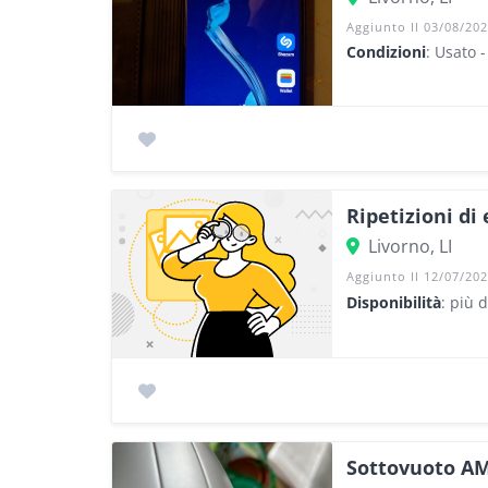
Aggiunto Il 03/08/20
Condizioni
: Usato 
Ripetizioni di
Livorno, LI
Aggiunto Il 12/07/20
Disponibilità
: più 
Sottovuoto A