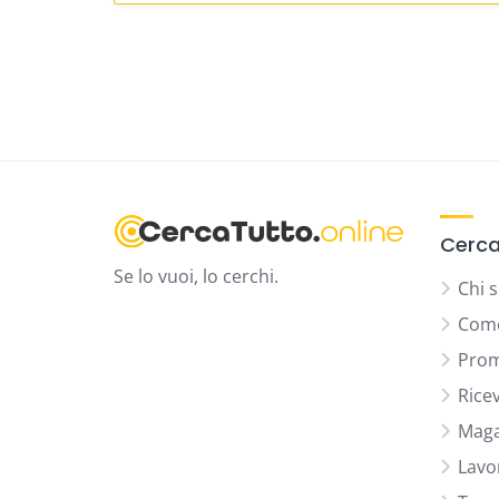
Cerca
Se lo vuoi, lo cerchi.
Chi 
Come
Prom
Rice
Maga
Lavo