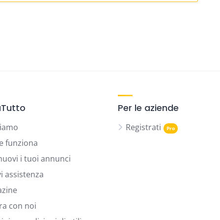
Tutto
Per le aziende
siamo
Registrati
 funziona
uovi i tuoi annunci
vi assistenza
zine
ra con noi