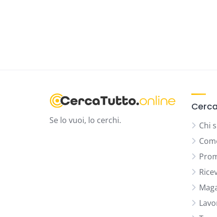
Cerca
Se lo vuoi, lo cerchi.
Chi 
Come
Prom
Rice
Maga
Lavo