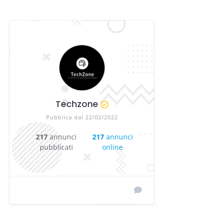
Techzone
Pubblica dal 22/02/2022
217
annunci
217
annunci
pubblicati
online