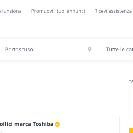
 funziona
Promuovi i tuoi annunci
Ricevi assistenza
T
pollici marca Toshiba
U