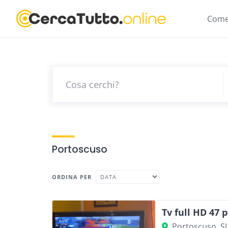
Skip
to
Come
content
Portoscuso
ORDINA PER
Tv full HD 47 
Portoscuso, S