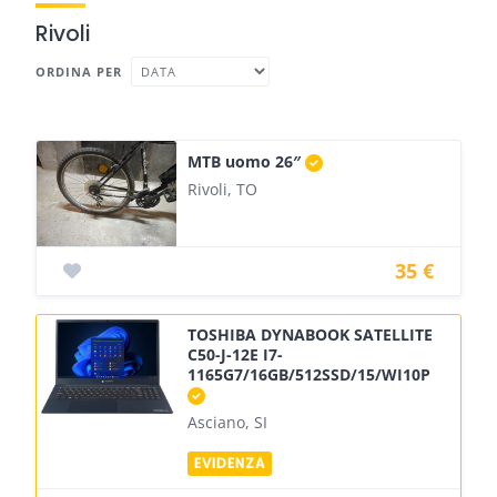
Rivoli
ORDINA PER
MTB uomo 26″
Rivoli, TO
35 €
TOSHIBA DYNABOOK SATELLITE
C50-J-12E I7-
1165G7/16GB/512SSD/15/WI10P
Asciano, SI