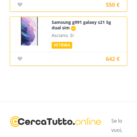
550 €
Samsung g991 galaxy s21 5g
dual sim
Asciano, SI
642 €
Se lo
vuoi,