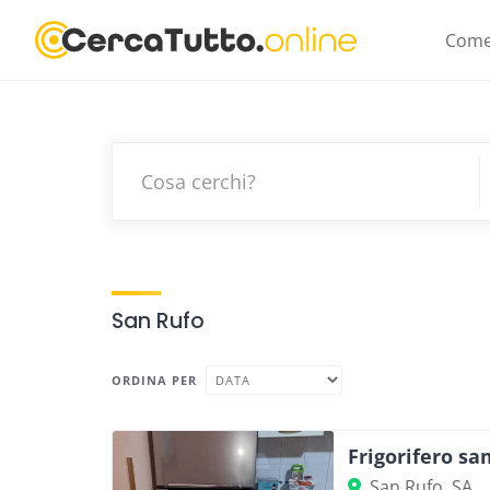
Skip
to
Come
content
San Rufo
ORDINA PER
Frigorifero s
San Rufo, SA