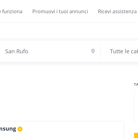
 funziona
Promuovi i tuoi annunci
Ricevi assistenza
T
amsung