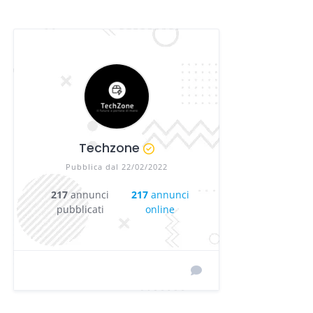
Techzone
Pubblica dal 22/02/2022
217
annunci
217
annunci
pubblicati
online