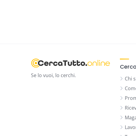
Cerca
Se lo vuoi, lo cerchi.
Chi 
Come
Prom
Rice
Maga
Lavo