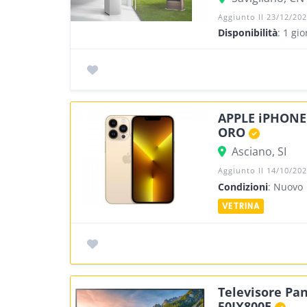
Aggiunto Il 23/12/20
Disponibilità
: 1 gi
APPLE iPHONE
ORO
Asciano, SI
Aggiunto Il 14/10/20
Condizioni
: Nuovo
Televisore Pan
50JX800E