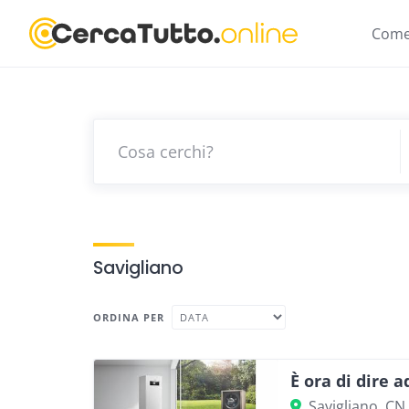
Skip
to
Come
content
Savigliano
ORDINA PER
È ora di dire a
Savigliano, CN