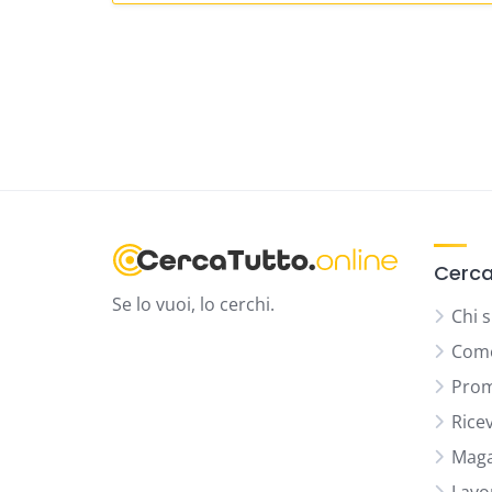
Cerca
Se lo vuoi, lo cerchi.
Chi 
Come
Prom
Rice
Maga