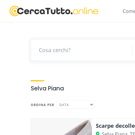
Skip
to
Come
content
Selva Piana
ORDINA PER
Scarpe decolle
Selva Piana, T