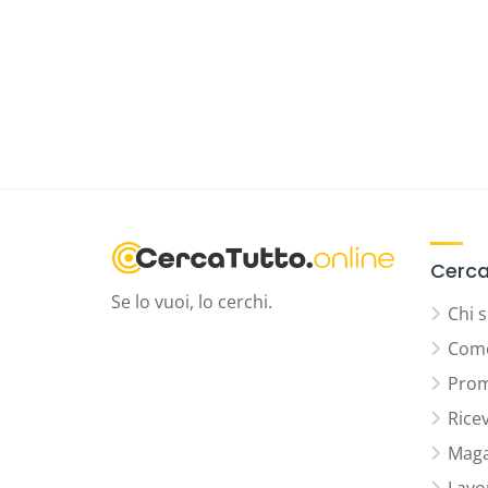
Cerca
Se lo vuoi, lo cerchi.
Chi 
Come
Prom
Rice
Maga