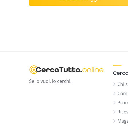
Cerca
Se lo vuoi, lo cerchi.
Chi 
Come
Prom
Rice
Maga