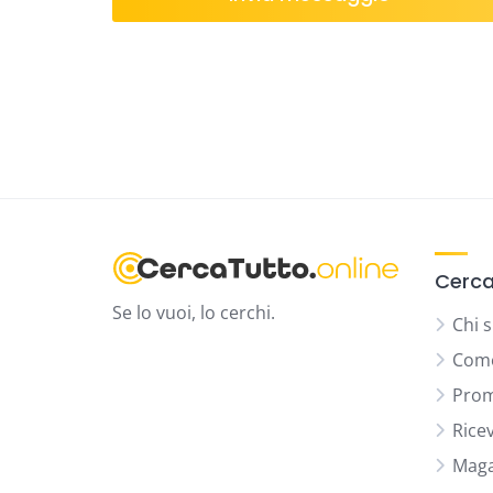
Cerca
Se lo vuoi, lo cerchi.
Chi 
Come
Prom
Rice
Maga