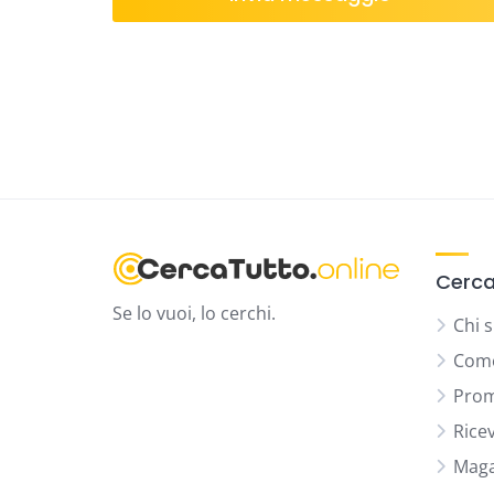
Cerca
Se lo vuoi, lo cerchi.
Chi 
Come
Prom
Rice
Maga