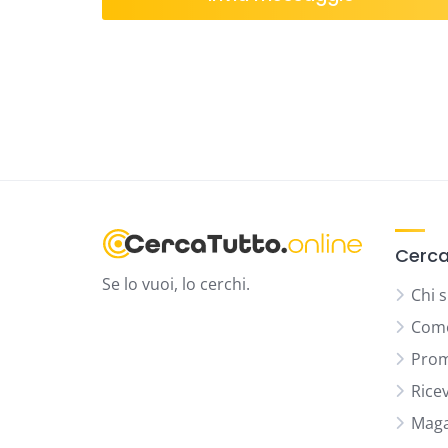
Cerca
Se lo vuoi, lo cerchi.
Chi 
Come
Prom
Rice
Maga