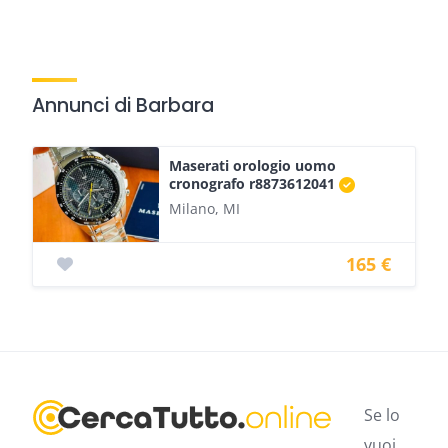
Annunci di Barbara
Maserati orologio uomo
cronografo r8873612041
Milano, MI
165 €
Se lo
vuoi,