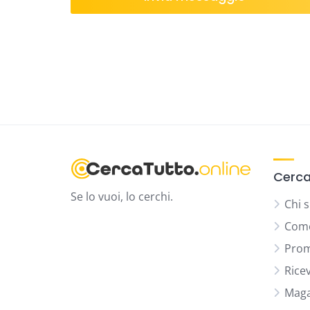
Cerca
Se lo vuoi, lo cerchi.
Chi 
Come
Prom
Rice
Maga