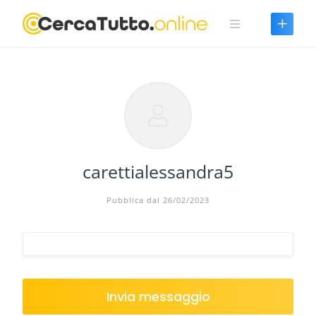
Skip
to
content
carettialessandra5
Pubblica dal 26/02/2023
Invia messaggio