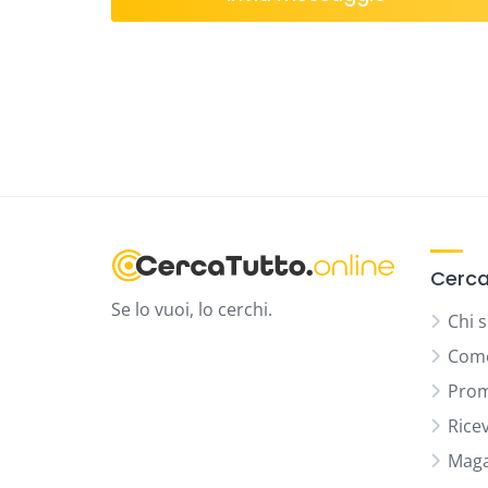
Cerca
Se lo vuoi, lo cerchi.
Chi 
Come
Prom
Rice
Maga