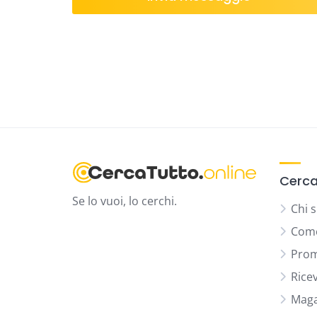
Cerca
Se lo vuoi, lo cerchi.
Chi 
Come
Prom
Rice
Maga