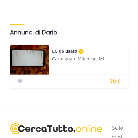
Annunci di Dario
LG q6 usato
Garbagnate Milanese, MI
70 €
Se lo
vuoi,