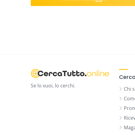
Cerca
Se lo vuoi, lo cerchi.
Chi 
Come
Prom
Rice
Maga