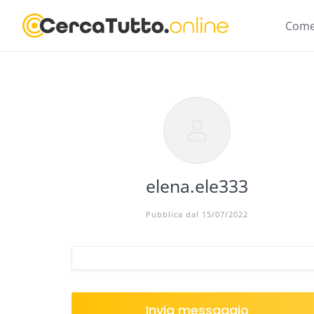
Skip
to
Come
content
elena.ele333
Pubblica dal 15/07/2022
Invia messaggio