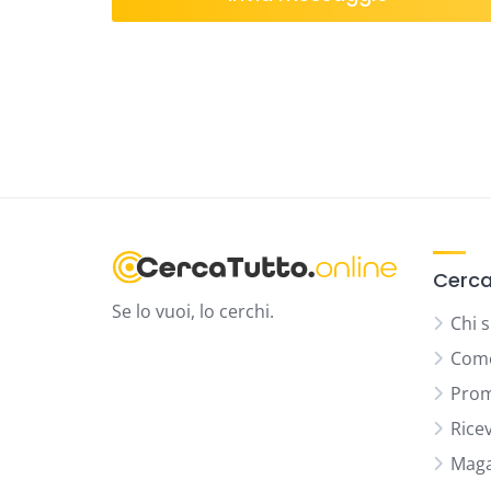
Cerca
Se lo vuoi, lo cerchi.
Chi 
Come
Prom
Rice
Maga