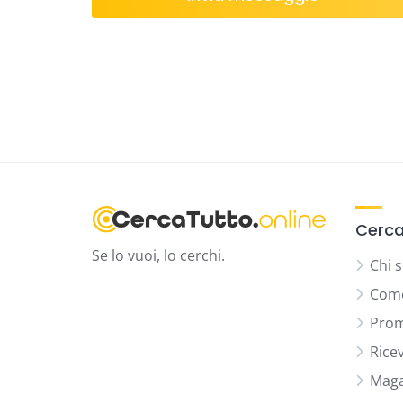
Cerca
Se lo vuoi, lo cerchi.
Chi 
Come
Prom
Rice
Maga