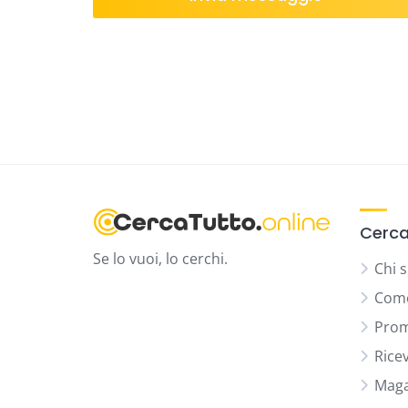
Cerca
Se lo vuoi, lo cerchi.
Chi 
Come
Prom
Rice
Maga