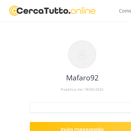
Skip
to
Come
content
Mafaro92
Pubblica dal 18/05/2022
Invia messaggio