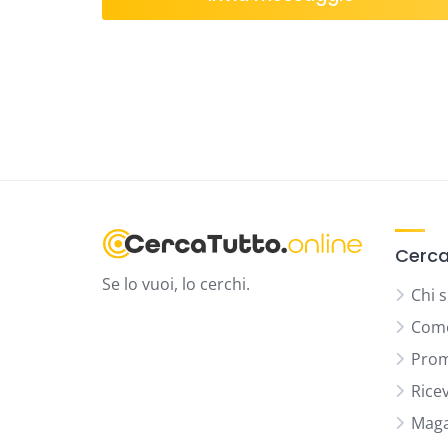
Cerca
Se lo vuoi, lo cerchi.
Chi 
Come
Prom
Rice
Maga