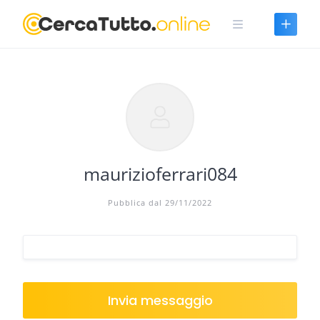
Skip
to
content
maurizioferrari084
Pubblica dal 29/11/2022
Invia messaggio