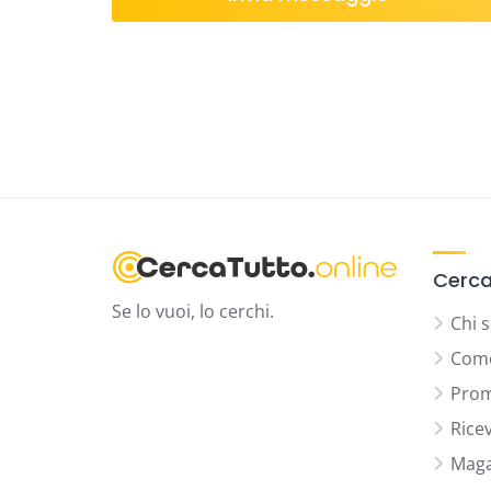
Cerca
Se lo vuoi, lo cerchi.
Chi 
Come
Prom
Rice
Maga