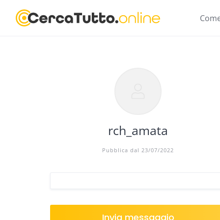
Skip
to
Come
content
rch_amata
Pubblica dal 23/07/2022
Invia messaggio