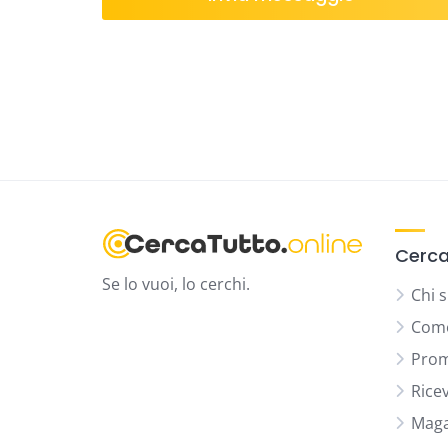
Cerca
Se lo vuoi, lo cerchi.
Chi 
Come
Prom
Rice
Maga