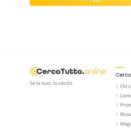
Cerca
Se lo vuoi, lo cerchi.
Chi 
Come
Prom
Rice
Maga