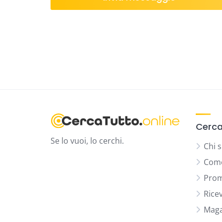
Cerca
Se lo vuoi, lo cerchi.
Chi 
Come
Prom
Rice
Maga