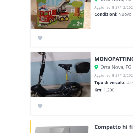
Aggiunto Il 27/12/20
Condizioni
: Nuovo
MONOPATTINO
Orta Nova, FG
Aggiunto Il 27/12/20
Tipo di veicolo
: Us
Km
: 1.200
Compatto hi fi