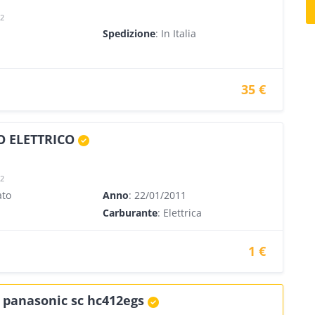
22
Spedizione
: In Italia
35 €
 ELETTRICO
22
ato
Anno
: 22/01/2011
Carburante
: Elettrica
1 €
 panasonic sc hc412egs