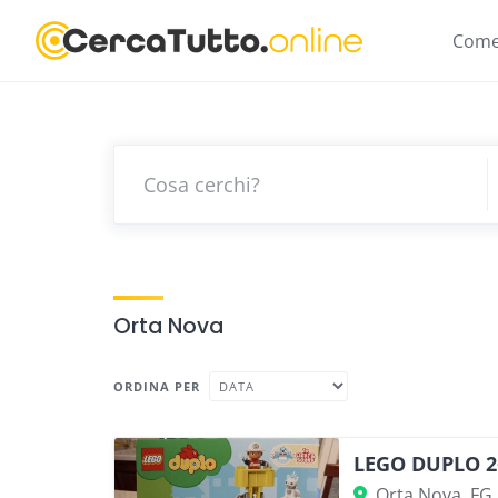
Skip
to
Come
content
Orta Nova
ORDINA PER
LEGO DUPLO 2
Orta Nova, FG