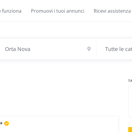
 funziona
Promuovi i tuoi annunci
Ricevi assistenza
T
+