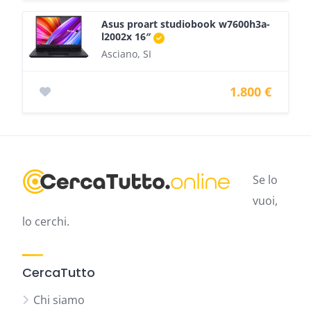
Asus proart studiobook w7600h3a-
l2002x 16″
Asciano, SI
1.800 €
Se lo
vuoi,
lo cerchi.
CercaTutto
Chi siamo