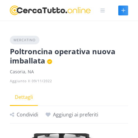
Skip
to
content
MERCATINO
Poltroncina operativa nuova
imballata
Casoria, NA
Aggiunto Il 09/11/2022
Dettagli
Condividi
Aggiungi ai preferiti