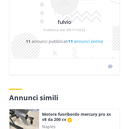
fulvio
Pubblica dal 09/11/2022
11
annunci pubblicati
11
annunci online
Annunci simili
Motore fuoribordo mercury pro xs
v8 da 200 cv
Naples